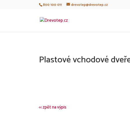
800 100 011
drevotep@drevotep.cz
Plastové vchodové dveře
<< zpět na výpis