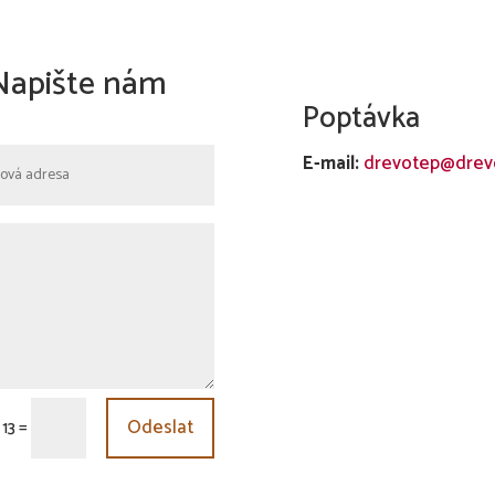
Napište nám
Poptávka
E-mail:
drevotep@drevo
Odeslat
=
 13